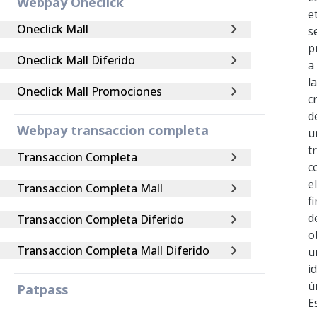
Webpay Oneclick
e
Oneclick Mall
s
p
Oneclick Mall Diferido
a
la
Oneclick Mall Promociones
c
d
Webpay transaccion completa
u
t
Transaccion Completa
c
el
Transaccion Completa Mall
fi
d
Transaccion Completa Diferido
o
Transaccion Completa Mall Diferido
u
i
ú
Patpass
E