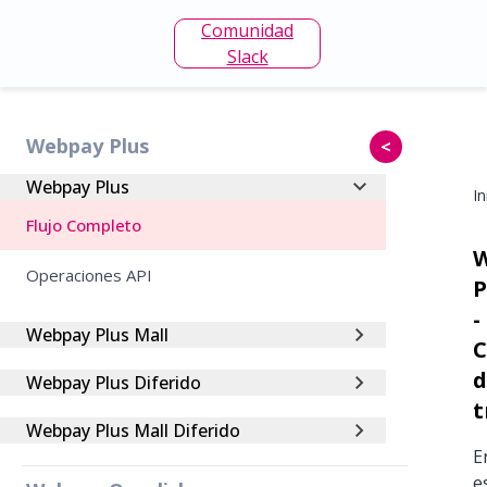
Comunidad
Slack
Webpay Plus
<
Webpay Plus
In
Flujo Completo
Operaciones API
P
-
Webpay Plus Mall
C
d
Webpay Plus Diferido
t
Webpay Plus Mall Diferido
E
e